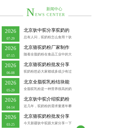
N
新闻中心
EWS CENTER
北京驮中驼分享驼奶的
2026
总有人问，驼奶粉怎么食用？驮
07-29
北京骆驼奶粉厂家制作
2026
随着全脂奶粉在食品工业中的大
07-15
北京骆驼奶粉批发分享
2026
驼奶粉想必大家都或多或少有过
06-08
北京全脂驼乳粉结块能
2026
全脂驼乳粉是一种营养很高的奶
05-29
北京驮中驼介绍驼奶粉
2026
近几年，驼奶粉的需求量逐年攀
04-14
北京骆驼奶粉批发分享
2026
今天新疆驮中驼跟大家分享一下
03-25