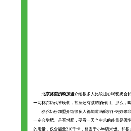
北京骆驼奶粉加盟
介绍很多人比较担心喝驼奶会
一两杯驼奶代替晚餐，甚至还有减肥的作用。那么，
骆驼奶粉加盟介绍很多人都知道喝驼奶补钙效果
一定会增肥。是否增肥，要看一天当中总的能量是否增加，
的用量，仅含能量210千卡，相当于小半碗米饭。和