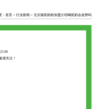
置：
首页
>
行业新闻
>
北京骆驼奶粉加盟介绍喝驼奶会发胖吗
23:00
敬请关注！