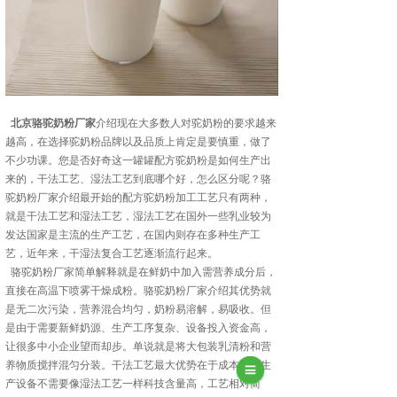
北京骆驼奶粉厂家
介绍现在大多数人对驼奶粉的要求越来
越高，在选择驼奶粉品牌以及品质上肯定是要慎重，做了
不少功课。您是否好奇这一罐罐配方驼奶粉是如何生产出
来的，干法工艺、湿法工艺到底哪个好，怎么区分呢？骆
驼奶粉厂家介绍最开始的配方驼奶粉加工工艺只有两种，
就是干法工艺和湿法工艺，湿法工艺在国外一些乳业较为
发达国家是主流的生产工艺，在国内则存在多种生产工
艺，近年来，干湿法复合工艺逐渐流行起来。
骆驼奶粉厂家简单解释就是在鲜奶中加入需营养成分后，
直接在高温下喷雾干燥成粉。骆驼奶粉厂家介绍其优势就
是无二次污染，营养混合均匀，奶粉易溶解，易吸收。但
是由于需要新鲜奶源、生产工序复杂、设备投入资金高，
让很多中小企业望而却步。单说就是将大包装乳清粉和营
养物质搅拌混匀分装。干法工艺最大优势在于成本低。生
产设备不需要像湿法工艺一样科技含量高，工艺相对简