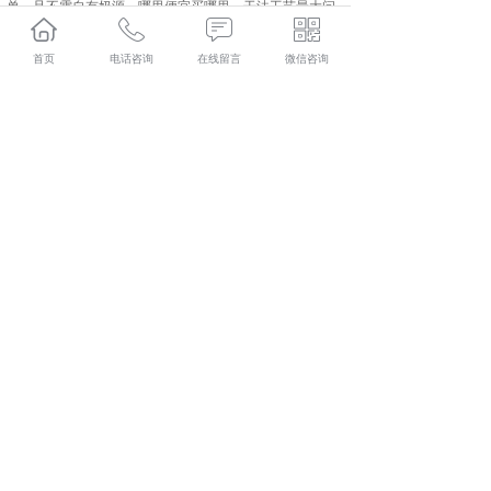
单，且不需自有奶源，哪里便宜买哪里。干法工艺最大问
题就是没有自控奶源，品质不可控，存在很大的安全隐
患。
首页
电话咨询
在线留言
微信咨询
北京驮中驼哪家好？北京骆驼奶粉加盟报价是多少？北京
骆驼奶粉厂家质量怎么样？新疆驮中驼生物科技有限公司
专业承接北京驮中驼,北京骆驼奶粉加盟,北京骆驼奶粉厂
家,北京骆驼奶粉批发,,电话:400-118-8195
相关标签：
骆驼奶粉厂家
,
驮中驼
,
全脂驼乳粉
,
上一条：
如何判断北京全脂驼奶粉是否为正规产品？
下一条：
北京骆驼奶粉批发厂家聊聊什么样的驼奶粉品质
好
365系统