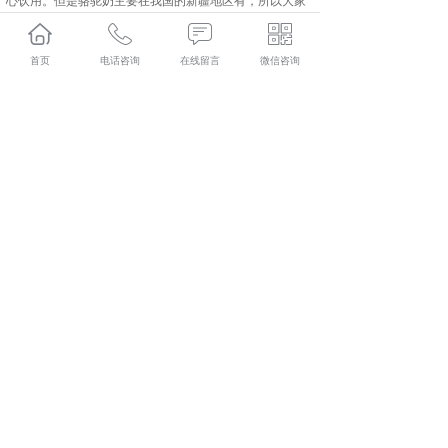
心饮用。但是骆驼奶主要在我国的新疆地区有，所以大家
想喝骆驼奶的话，骆驼奶粉批发推荐大家可以喝骆驼奶
粉，其功效和骆驼奶一样，尤其是
北京配方驼乳粉
，还添
首页
电话咨询
在线留言
微信咨询
加了一些人体易于吸收的营养物质。
北京驮中驼哪家好？北京骆驼奶粉加盟报价是多少？北京
骆驼奶粉厂家质量怎么样？新疆驮中驼生物科技有限公司
专业承接北京驮中驼,北京骆驼奶粉加盟,北京骆驼奶粉厂
家,北京骆驼奶粉批发,,电话:400-118-8195
相关标签：
骆驼奶粉批发
,
骆驼奶粉加盟
,
驮中驼骆驼奶粉
,
上一条：
北京骆驼奶粉加盟介绍驼奶加工
下一条：
北京驮中驼介绍驼奶为何贵
365系统