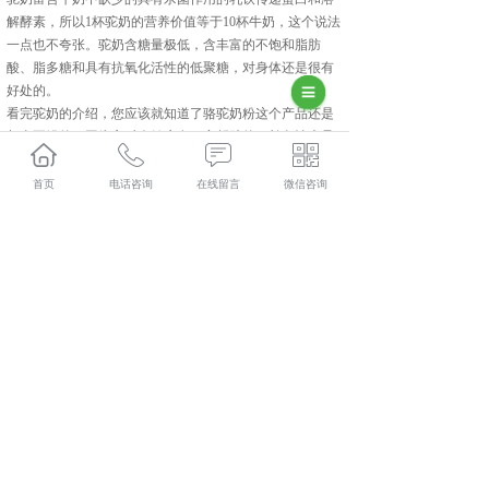
解酵素，所以1杯驼奶的营养价值等于10杯牛奶，这个说法
一点也不夸张。驼奶含糖量极低，含丰富的不饱和脂肪
酸、脂多糖和具有抗氧化活性的低聚糖，对身体还是很有
好处的。
看完驼奶的介绍，您应该就知道了骆驼奶粉这个产品还是
相当不错的。因为它对人健康有一定帮助的，长久性也是
没有问题。主要注意的是骆驼奶粉加盟一定要找好加盟
商，谨慎选择。
首页
电话咨询
在线留言
微信咨询
北京驮中驼哪家好？北京骆驼奶粉加盟报价是多少？北京
骆驼奶粉厂家质量怎么样？新疆驮中驼生物科技有限公司
专业承接北京驮中驼,北京骆驼奶粉加盟,北京骆驼奶粉厂
家,北京骆驼奶粉批发,,电话:400-118-8195
相关标签：
骆驼奶粉加盟
,
骆驼奶粉批发
,
骆驼奶粉厂家
,
驮
中驼
,
上一条：
北京全脂驼乳粉怎么看真假