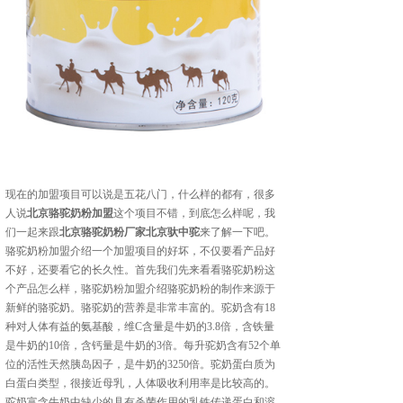
现在的加盟项目可以说是五花八门，什么样的都有，很多
人说
北京骆驼奶粉加盟
这个项目不错，到底怎么样呢，我
们一起来跟
北京骆驼奶粉厂家
北京驮中驼
来了解一下吧。
骆驼奶粉加盟介绍一个加盟项目的好坏，不仅要看产品好
不好，还要看它的长久性。首先我们先来看看骆驼奶粉这
个产品怎么样，骆驼奶粉加盟介绍骆驼奶粉的制作来源于
新鲜的骆驼奶。骆驼奶的营养是非常丰富的。驼奶含有18
种对人体有益的氨基酸，维C含量是牛奶的3.8倍，含铁量
是牛奶的10倍，含钙量是牛奶的3倍。每升驼奶含有52个单
位的活性天然胰岛因子，是牛奶的3250倍。驼奶蛋白质为
白蛋白类型，很接近母乳，人体吸收利用率是比较高的。
驼奶富含牛奶中缺少的具有杀菌作用的乳铁传递蛋白和溶