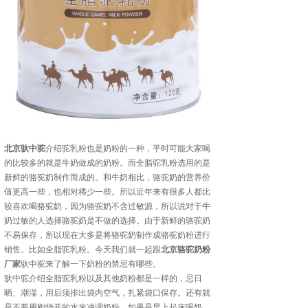
北京驮中驼
介绍驼乳粉也是奶粉的一种，平时可能大家喝
的比较多的就是牛奶做成的奶粉。而全脂驼乳粉选用的是
新鲜的骆驼奶制作而成的。和牛奶相比，骆驼奶的营养价
值更高一些，也相对稀少一些。所以近年来有很多人都比
较喜欢喝骆驼奶，因为骆驼奶不含过敏源，所以说对于牛
奶过敏的人选择骆驼奶是不做的选择。由于新鲜的骆驼奶
不易保存，所以现在大多是将骆驼奶制作成骆驼奶粉进行
销售。比如全脂驼乳粉。今天我们就一起跟
北京骆驼奶粉
厂家
驮中驼来了解一下奶粉的禁忌有哪些。
驮中驼介绍全脂驼乳粉以及其他奶粉都是一样的，忌日
晒、潮湿，用后须排出袋内空气，扎紧袋口保存。还有就
是不要用刚烧开的水来冲调奶粉。如果是早上起床喝奶