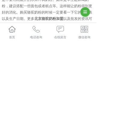
粉，建议搭配一些面包或者糕点等。这样能让奶粉得到更
好的消化。购买骆驼奶粉的时候一定要看一下它的配料表
以及生产日期。更多
北京骆驼奶粉加盟
以及批发的资讯可
以咨询驮中驼生物科技。
首页
电话咨询
在线留言
微信咨询
北京驮中驼哪家好？北京骆驼奶粉加盟报价是多少？北京
骆驼奶粉厂家质量怎么样？新疆驮中驼生物科技有限公司
专业承接北京驮中驼,北京骆驼奶粉加盟,北京骆驼奶粉厂
家,北京骆驼奶粉批发,,电话:400-118-8195
相关标签：
驮中驼
,
全脂驼乳粉
,
骆驼奶粉厂家
,
骆驼奶粉批
发
,
上一条：
北京骆驼奶粉批发介绍宝宝喝奶粉注意
下一条：
北京骆驼奶粉厂家介绍驼奶粉口感差异