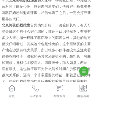
今天
北京骆驼奶粉加盟
和大家聊一聊骆驼奶粉，不知道大
家对它了解多少呢，感兴趣的朋友们，快搬好小板凳准备
听骆驼奶粉加盟讲课啦，相信你听了之后，一定会打开新
世界的大门。
北京骆驼奶粉批发
首先为您介绍一下骆驼的长相，有人可
能会说这个有什么好介绍的，谁还不认识骆驼啊，有没有
多少人跟小编一样除了骆驼身上的驼峰以外，其他的地方
都没仔细看过，其实这个也是难免的，这个跟骆驼的主要
产地在沙漠有很大关系，所以很多小伙伴都没怎么注意看
过骆驼的样子，骆驼的头其实还是挺小的，颈粗长，弯曲
如鹅颈，身材也比较高大。四肢细长，蹄大如盘，两趾、
跖有厚皮，这也特征跟它为什么能长时间在沙漠行走是有
很大关系的。还有一个非常重要的特征，那就是它的驼峰
了，骆驼奶粉批发为您介绍骆驼的驼峰里储存的是脂肪。
以上就是骆驼奶粉加盟给大家讲解的相关知识。
北京驮中驼哪家好？北京骆驼奶粉加盟报价是多少？北京
首页
电话咨询
在线留言
微信咨询
骆驼奶粉厂家质量怎么样？新疆驮中驼生物科技有限公司
专业承接北京驮中驼,北京骆驼奶粉加盟,北京骆驼奶粉厂
家,北京骆驼奶粉批发,,电话:400-118-8195
相关标签：
骆驼奶粉加盟
,